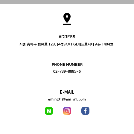
pin_drop
ADRESS
서울 송파구 법원로 128, 문정SKV1 GL메트로시티 A동 1404호
PHONE NUMBER
02-739-8885~6
E-MAIL
emint01@em-int.com