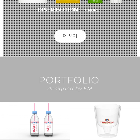
DISTRIBUTION
+ MORE
더 보기
PORTFOLIO
designed by EM