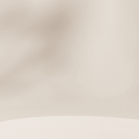
assignment
BUSINESS
고객님의 프로모션을 위한
양질의 제품 선별부터 3PL 대행까지
마케팅 판촉위한 토탈 서비스를 진행합니다.
account_circle
CUSTOMIZING
브랜딩을 위한 패키지 디자인 부터
경쟁력을 강화하는 POSM디자인까지
단순 판촉을 넘어 브랜딩까지 디자인 합니다.