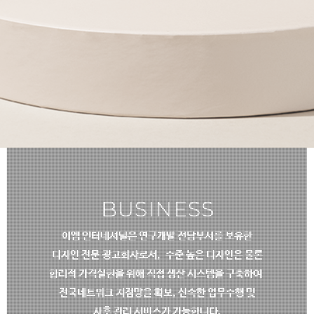
public
GLOBAL
이엠 인터네셔널만의 노하우와
엄격한 관리 시스템으로
중국 현지의 상품소싱과 생산관리를 운영합니다.
BUSINESS
이엠 인터네셔널은 연구개발 전담부서를 보유한
디자인 전문
광고회사로서,
수준 높은 디자인은 물론
합리적 가격실현을 위해 직접 생산 시스템을 구축하여
전국네트워크 지점망을 확보, 신속한 업무수행 및
사후 관리 서비스가 가능합니다.