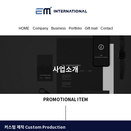
HOME
Company
Business
Portfolio
Gift mall
Contact
사업소개
PROMOTIONAL ITEM
커스텀 제작 Custom Production