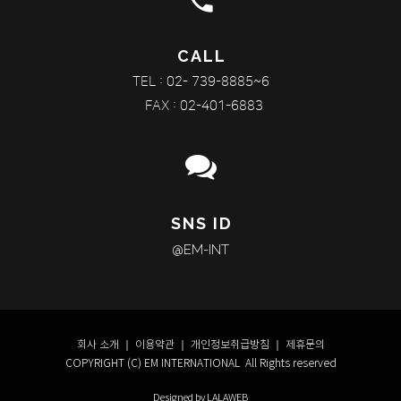
phone
CALL
TEL : 02- 739-8885~6
FAX : 02-401-6883
SNS ID
@EM-INT
회사 소개
｜
이용약관
｜
개인정보취급방침
｜
제휴문의
COPYRIGHT (C) EM INTERNATIONAL All Rights reserved
Designed by LALAWEB