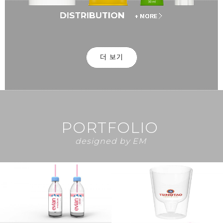
DISTRIBUTION
+ MORE
더 보기
PORTFOLIO
designed by EM