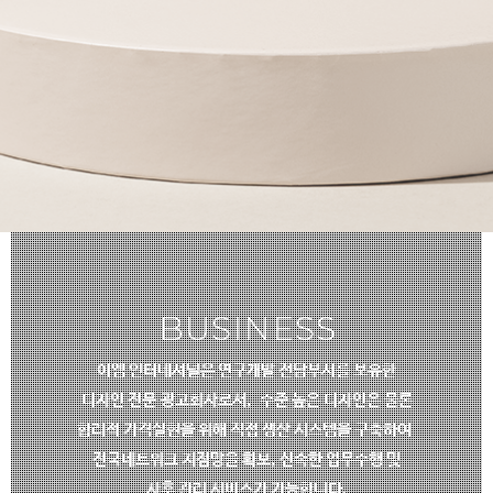
public
GLOBAL
이엠 인터네셔널만의 노하우와
엄격한 관리 시스템으로
중국 현지의 상품소싱과 생산관리를 운영합니다.
BUSINESS
이엠 인터네셔널은 연구개발 전담부서를 보유한
디자인 전문
광고회사로서,
수준 높은 디자인은 물론
합리적 가격실현을 위해 직접 생산 시스템을 구축하여
전국네트워크 지점망을 확보, 신속한 업무수행 및
사후 관리 서비스가 가능합니다.