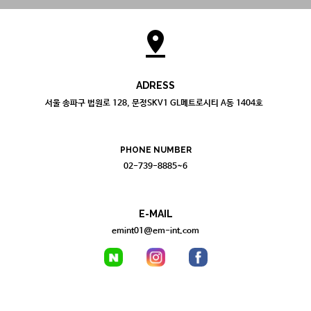
pin_drop
ADRESS
서울 송파구 법원로 128, 문정SKV1 GL메트로시티 A동 1404호
PHONE NUMBER
02-739-8885~6
E-MAIL
emint01@em-int.com