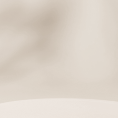
assignment
BUSINESS
고객님의 프로모션을 위한
양질의 제품 선별부터 3PL 대행까지
마케팅 판촉위한 토탈 서비스를 진행합니다.
account_circle
CUSTOMIZING
브랜딩을 위한 패키지 디자인 부터
경쟁력을 강화하는 POSM디자인까지
단순 판촉을 넘어 브랜딩까지 디자인 합니다.