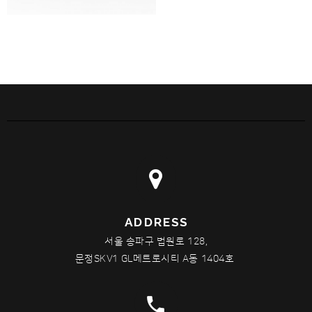
ADDRESS
서울 송파구 법원로 128,
문정SKV1 GL메트로시티 A동 1404호
phone