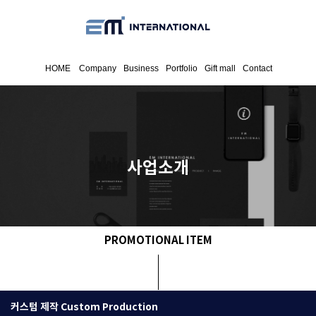
HOME
Company
Business
Portfolio
Gift mall
Contact
사업소개
PROMOTIONAL ITEM
커스텀 제작 Custom Production