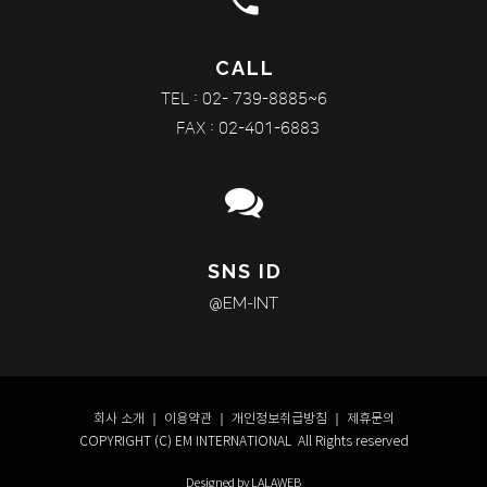
phone
CALL
TEL : 02- 739-8885~6
FAX : 02-401-6883
SNS ID
@EM-INT
회사 소개
｜
이용약관
｜
개인정보취급방침
｜
제휴문의
COPYRIGHT (C) EM INTERNATIONAL All Rights reserved
Designed by LALAWEB