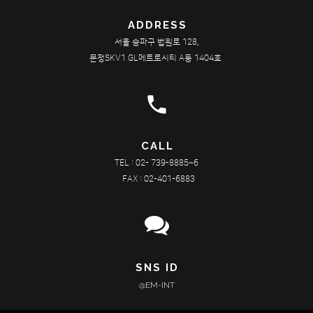
ADDRESS
서울 송파구 법원로 128,
문정SKV1 GL메트로시티 A동 1404호
phone
CALL
TEL : 02- 739-8885~6
FAX : 02-401-6883
SNS ID
@EM-INT